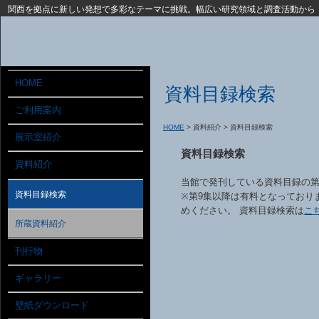
関西を拠点に新しい発想で多彩なテーマに挑戦。幅広い研究領域と調査活動から
HOME
資料目録検索
ご利用案内
HOME
> 資料紹介 > 資料目録検索
展示室紹介
資料目録検索
資料紹介
当館で発刊している資料目録の第
資料目録検索
※第9集以降は有料となっており
めください。 資料目録検索は
こ
所蔵資料紹介
刊行物
ギャラリー
壁紙ダウンロード